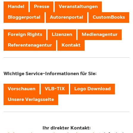
Handel
Presse
Veranstaltungen
Bloggerportal
Autorenportal
CustomBooks
Foreign Rights
Lizenzen
Medienagentur
Referentenagentur
Kontakt
Wichtige Service-Informationen für Sie:
Vorschauen
VLB-TIX
Logo Download
Unsere Verlagsseite
Ihr direkter Kontakt: