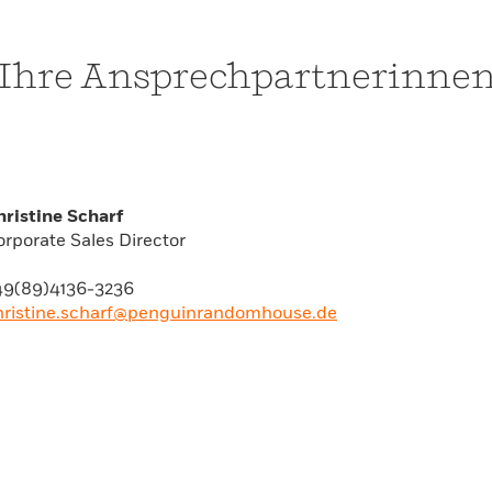
Ihre Ansprechpartnerinne
hristine Scharf
orporate Sales Director
49(89)4136-3236
hristine.scharf@penguinrandomhouse.de