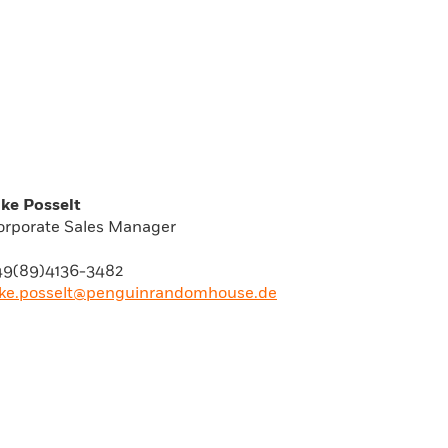
lke Posselt
orporate Sales Manager
49(89)4136-3482
lke.posselt@penguinrandomhouse.de