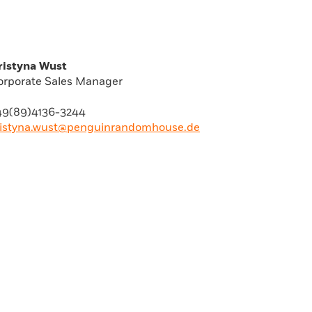
ristyna Wust
orporate Sales Manager
49(89)4136-3244
ristyna.wust@penguinrandomhouse.de