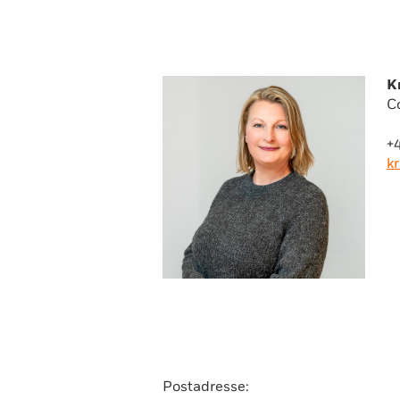
K
C
+
k
Postadresse: