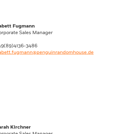
abett Fugmann
orporate Sales Manager
49(89)4136-3486
abett.fugmann@penguinrandomhouse.de
arah Kirchner