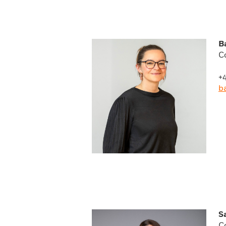
B
C
+
b
S