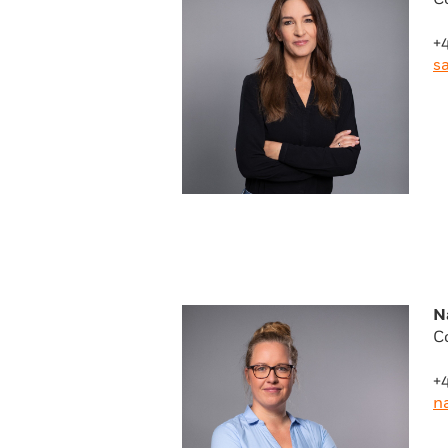
C
+
s
N
C
+
n