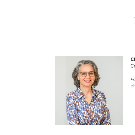
C
C
+
c