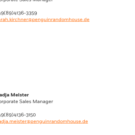
orporate Sales Manager
49(89)4136-3359
arah.kirchner@penguinrandomhouse.de
adja Meister
orporate Sales Manager
49(89)4136-3150
adja.meister@penguinrandomhouse.de